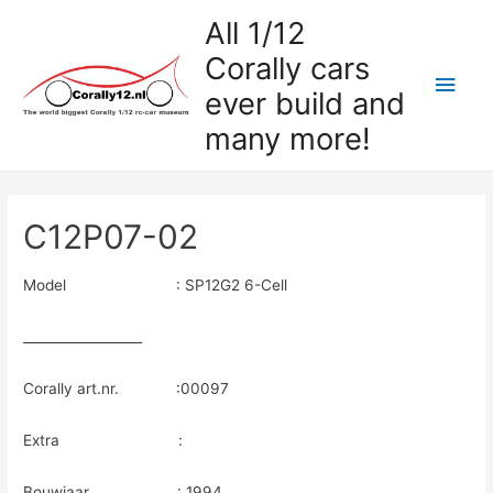
All 1/12
Corally cars
Hoo
ever build and
many more!
C12P07-02
Model : SP12G2 6-Cell
__________________
Corally art.nr. :00097
Extra :
Bouwjaar : 1994