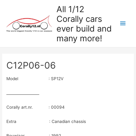
All 1/12
Corally cars
Hoo
ever build and
many more!
C12P06-06
Model : SP12V
__________________
Corally art.nr. : 00094
Extra : Canadian chassis
Bouwjaar : 1992